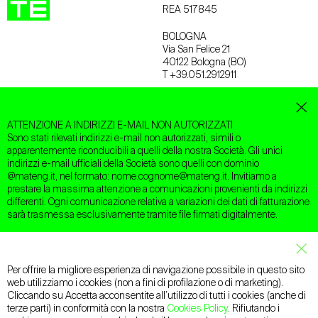
REA 517845
BOLOGNA
Via San Felice 21
40122 Bologna (BO)
T +39.051.2912911
TREVISO
Via Treviso 18
ATTENZIONE A INDIRIZZI E-MAIL NON AUTORIZZATI
31020 San Vendemiano (TV)
Sono stati rilevati indirizzi e-mail non autorizzati, simili o
T +39.0438.412433
apparentemente riconducibili a quelli della nostra Società. Gli unici
indirizzi e-mail ufficiali della Società sono quelli con dominio
MILANO
@mateng.it, nel formato: nome.cognome@mateng.it. Invitiamo a
Via Carlo Botta 19
prestare la massima attenzione a comunicazioni provenienti da indirizzi
20135 Milano (MI)
differenti. Ogni comunicazione relativa a variazioni dei dati di fatturazione
T +39.338.6719698
sarà trasmessa esclusivamente tramite file firmati digitalmente.
Email:
mateng@mateng.it
PEC:
mateng@legalmail.it
Clos
Per offrire la migliore esperienza di navigazione possibile in questo sito
web utilizziamo i cookies (non a fini di profilazione o di marketing).
Cliccando su Accetta acconsentite all’utilizzo di tutti i cookies (anche di
Facebook
LinkedIn
Instagram
YouTube
terze parti) in conformità con la nostra
Cookies Policy
. Rifiutando i