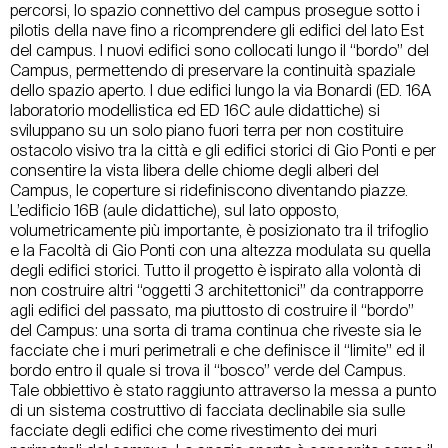
percorsi, lo spazio connettivo del campus prosegue sotto i
pilotis della nave fino a ricomprendere gli edifici del lato Est
del campus. I nuovi edifici sono collocati lungo il “bordo” del
Campus, permettendo di preservare la continuità spaziale
dello spazio aperto. I due edifici lungo la via Bonardi (ED. 16A
laboratorio modellistica ed ED 16C aule didattiche) si
sviluppano su un solo piano fuori terra per non costituire
ostacolo visivo tra la città e gli edifici storici di Gio Ponti e per
consentire la vista libera delle chiome degli alberi del
Campus, le coperture si ridefiniscono diventando piazze.
L’edificio 16B (aule didattiche), sul lato opposto,
volumetricamente più importante, è posizionato tra il trifoglio
e la Facoltà di Gio Ponti con una altezza modulata su quella
degli edifici storici. Tutto il progetto è ispirato alla volontà di
non costruire altri “oggetti 3 architettonici” da contrapporre
agli edifici del passato, ma piuttosto di costruire il “bordo”
del Campus: una sorta di trama continua che riveste sia le
facciate che i muri perimetrali e che definisce il “limite” ed il
bordo entro il quale si trova il “bosco” verde del Campus.
Tale obbiettivo è stato raggiunto attraverso la messa a punto
di un sistema costruttivo di facciata declinabile sia sulle
facciate degli edifici che come rivestimento dei muri