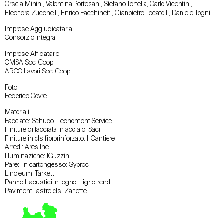
Orsola Minini, Valentina Portesani, Stefano Tortella, Carlo Vicentini,
Eleonora Zucchelli, Enrico Facchinetti, Gianpietro Locatelli, Daniele Togni
Imprese Aggiudicataria
Consorzio Integra
Imprese Affidatarie
CMSA Soc. Coop.
ARCO Lavori Soc. Coop.
Foto
Federico Covre
Materiali
Facciate: Schuco -Tecnomont Service
Finiture di facciata in acciaio: Sacif
Finiture in cls fibrorinforzato: Il Cantiere
Arredi: Aresline
Illuminazione: IGuzzini
Pareti in cartongesso: Gyproc
Linoleum: Tarkett
Pannelli acustici in legno: Lignotrend
Pavimenti lastre cls: Zanette