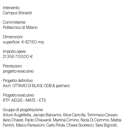
Intervento
Campus Bonardi
Committente
Politecnico di Milano
Dimensioni
superficie: 4.427,60 mq
Importo opere
21.356.700,00 €
Prestazioni
progetto esecutivo
Progetto definitivo
Arch. OTTAVIO DI BLASI, ODB & partners
Progetto esecutivo
RTP: AEGIS – MATE – ETS
Gruppo di progettazione
Arturo Augelletta, Jacopo Balsamo, Alice Cancilla, Tommaso Cesaro,
Ilario Chiarel, Paolo Chiavaroli, Martina Cimino, Nicla Di Ciommo, Mattia
Fantini, Marco Parravicini, Carlo Pirola, Chiara Scortecci, Sara Bignotti,