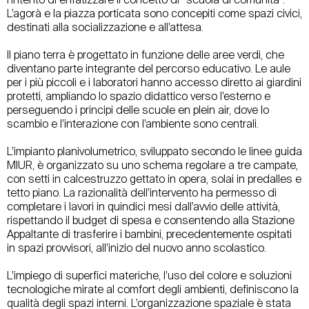
l’intento di enfatizzare il concetto di “scuola di comunità”.
L’agorà e la piazza porticata sono concepiti come spazi civici,
destinati alla socializzazione e all’attesa.
Il piano terra è progettato in funzione delle aree verdi, che
diventano parte integrante del percorso educativo. Le aule
per i più piccoli e i laboratori hanno accesso diretto ai giardini
protetti, ampliando lo spazio didattico verso l’esterno e
perseguendo i principi delle scuole en plein air, dove lo
scambio e l’interazione con l’ambiente sono centrali.
L’impianto planivolumetrico, sviluppato secondo le linee guida
MIUR, è organizzato su uno schema regolare a tre campate,
con setti in calcestruzzo gettato in opera, solai in predalles e
tetto piano. La razionalità dell’intervento ha permesso di
completare i lavori in quindici mesi dall’avvio delle attività,
rispettando il budget di spesa e consentendo alla Stazione
Appaltante di trasferire i bambini, precedentemente ospitati
in spazi provvisori, all’inizio del nuovo anno scolastico.
L’impiego di superfici materiche, l’uso del colore e soluzioni
tecnologiche mirate al comfort degli ambienti, definiscono la
qualità degli spazi interni. L’organizzazione spaziale è stata