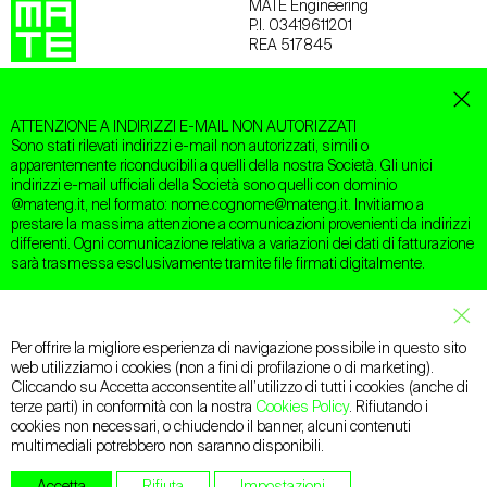
MATE Engineering
P.I. 03419611201
REA 517845
BOLOGNA
Via San Felice 21
40122 Bologna (BO)
ATTENZIONE A INDIRIZZI E-MAIL NON AUTORIZZATI
T +39.051.2912911
Sono stati rilevati indirizzi e-mail non autorizzati, simili o
apparentemente riconducibili a quelli della nostra Società. Gli unici
indirizzi e-mail ufficiali della Società sono quelli con dominio
TREVISO
@mateng.it, nel formato: nome.cognome@mateng.it. Invitiamo a
Via Treviso 18
prestare la massima attenzione a comunicazioni provenienti da indirizzi
31020 San Vendemiano (TV)
differenti. Ogni comunicazione relativa a variazioni dei dati di fatturazione
T +39.0438.412433
sarà trasmessa esclusivamente tramite file firmati digitalmente.
MILANO
Via Carlo Botta 19
Clos
20135 Milano (MI)
T +39.338.6719698
Per offrire la migliore esperienza di navigazione possibile in questo sito
web utilizziamo i cookies (non a fini di profilazione o di marketing).
Email:
mateng@mateng.it
Cliccando su Accetta acconsentite all’utilizzo di tutti i cookies (anche di
PEC:
mateng@legalmail.it
terze parti) in conformità con la nostra
Cookies Policy
. Rifiutando i
cookies non necessari, o chiudendo il banner, alcuni contenuti
multimediali potrebbero non saranno disponibili.
Facebook
LinkedIn
Instagram
YouTube