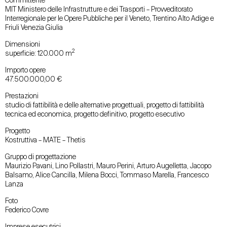
Committente
MIT Ministero delle Infrastrutture e dei Trasporti – Provveditorato
Interregionale per le Opere Pubbliche per il Veneto, Trentino Alto Adige e
Friuli Venezia Giulia
Dimensioni
2
superficie: 120.000 m
Importo opere
47.500.000,00 €
Prestazioni
studio di fattibilità e delle alternative progettuali, progetto di fattibilità
tecnica ed economica, progetto definitivo, progetto esecutivo
Progetto
Kostruttiva – MATE – Thetis
Gruppo di progettazione
Maurizio Pavani, Lino Pollastri, Mauro Perini, Arturo Augelletta, Jacopo
Balsamo, Alice Cancilla, Milena Bocci, Tommaso Marella, Francesco
Lanza
Foto
Federico Covre
Imprese esecutrici