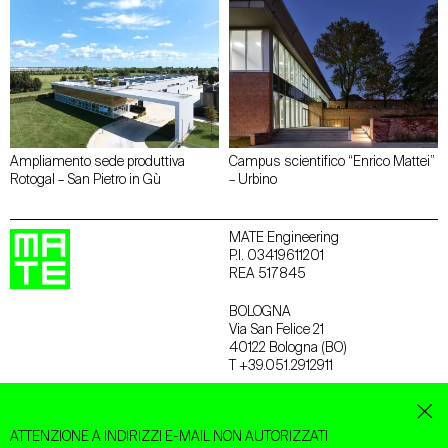
Ampliamento sede produttiva
Campus scientifico “Enrico Mattei”
Rotogal – San Pietro in Gù
– Urbino
MATE Engineering
P.I. 03419611201
REA 517845
BOLOGNA
Via San Felice 21
40122 Bologna (BO)
T +39.051.2912911
TREVISO
Via Treviso 18
ATTENZIONE A INDIRIZZI E-MAIL NON AUTORIZZATI
31020 San Vendemiano (TV)