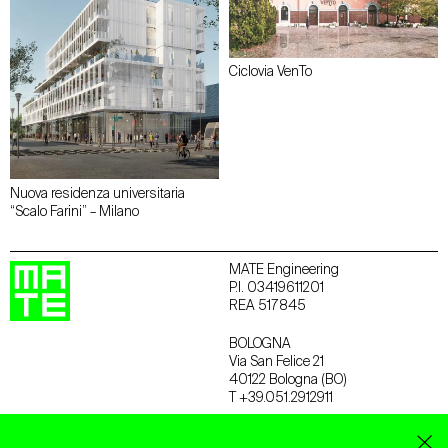
Ciclovia VenTo
Nuova residenza universitaria
“Scalo Farini” – Milano
MATE Engineering
P.I. 03419611201
REA 517845
BOLOGNA
Via San Felice 21
40122 Bologna (BO)
T +39.051.2912911
TREVISO