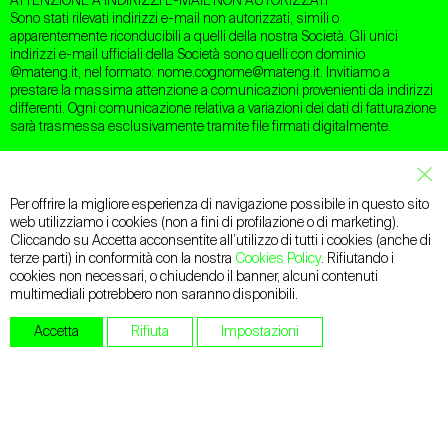
40122 Bologna (BO)
ATTENZIONE A INDIRIZZI E-MAIL NON AUTORIZZATI
T +39.051.2912911
Sono stati rilevati indirizzi e-mail non autorizzati, simili o
apparentemente riconducibili a quelli della nostra Società. Gli unici
indirizzi e-mail ufficiali della Società sono quelli con dominio
TREVISO
@mateng.it, nel formato: nome.cognome@mateng.it. Invitiamo a
Via Treviso 18
prestare la massima attenzione a comunicazioni provenienti da indirizzi
31020 San Vendemiano (TV)
differenti. Ogni comunicazione relativa a variazioni dei dati di fatturazione
T +39.0438.412433
sarà trasmessa esclusivamente tramite file firmati digitalmente.
MILANO
Via Carlo Botta 19
Clos
20135 Milano (MI)
T +39.338.6719698
Per offrire la migliore esperienza di navigazione possibile in questo sito
web utilizziamo i cookies (non a fini di profilazione o di marketing).
Email:
mateng@mateng.it
Cliccando su Accetta acconsentite all’utilizzo di tutti i cookies (anche di
PEC:
mateng@legalmail.it
terze parti) in conformità con la nostra
Cookies Policy
. Rifiutando i
cookies non necessari, o chiudendo il banner, alcuni contenuti
multimediali potrebbero non saranno disponibili.
Facebook
LinkedIn
Accetta
Rifiuta
Impostazioni
Instagram
YouTube
Lavora con noi
Privacy
&
Cookies
Informativa Candidati
Informativa Clienti e Fornitori